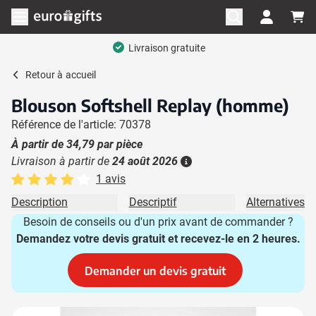
Aller au contenu
Ouvrir le menu
Livraison gratuite
Retour à
accueil
Blouson Softshell Replay (homme)
Référence de l'article: 70378
À partir de
34,79
par pièce
Livraison à partir de
24 août 2026
Plus d'information
1 avis
Description
Descriptif
Alternatives
Besoin de conseils ou d'un prix avant de commander ?
Demandez votre devis gratuit et recevez-le en 2 heures.
Demander un devis gratuit
Image principale
Cliquez pour voir l'image en plein écran