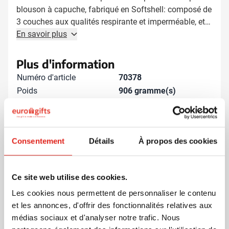
blouson à capuche, fabriqué en Softshell: composé de
3 couches aux qualités respirante et imperméable, et
qui protègent contre le vent. tissu 96% polyster et 4%
En savoir plus
élasthanne, de grammage 340 g/m². doublure
confortable en micro-polaire. comporte 3 poches avec
Plus d'information
fermetures zippées étanches, manches ajustables par
Numéro d'article
70378
velcro, cordon élastique réglable à la base.
Poids
906 gramme(s)
Marque
Sol's
Matière
Élasthanne, Polyester,
Softshell
Consentement
Détails
À propos des cookies
Grammage
340 gr/m²
Dimensions
72 cm x 62 cm (l x l)
Ce site web utilise des cookies.
Les cookies nous permettent de personnaliser le contenu
et les annonces, d'offrir des fonctionnalités relatives aux
D'autres clients ont aussi choisi
médias sociaux et d'analyser notre trafic. Nous