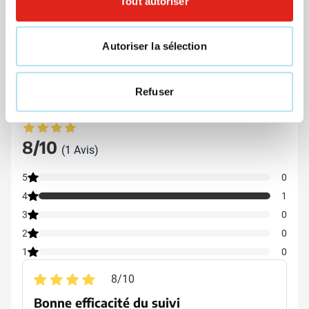
99,00
à partir de
Livraison à partir de
17 août
Tout autoriser
37,43
Visonner
Autoriser la sélection
Refuser
Avis
Note moyenne : 8 sur 10
8/10
(1 Avis)
5
0
4
1
3
0
2
0
1
0
8
/
10
Bonne efficacité du suivi