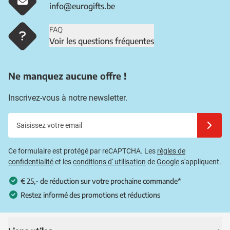
info@eurogifts.be
FAQ
Voir les questions fréquentes
Ne manquez aucune offre !
Inscrivez-vous à notre newsletter.
Saisissez votre email
Inscrivez
Ce formulaire est protégé par reCAPTCHA. Les
règles de
confidentialité
et les
conditions d' utilisation
de
Google
s'appliquent.
€ 25,- de réduction sur votre prochaine commande*
Restez informé des promotions et réductions