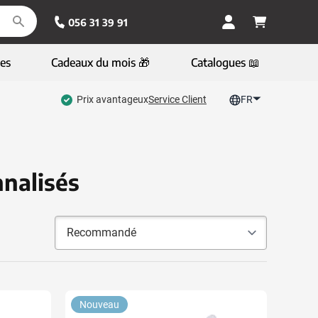
056 31 39 91
es
Cadeaux du mois 🎁
Catalogues 📖
Prix avantageux
Service Client
FR
nnalisés
Nouveau