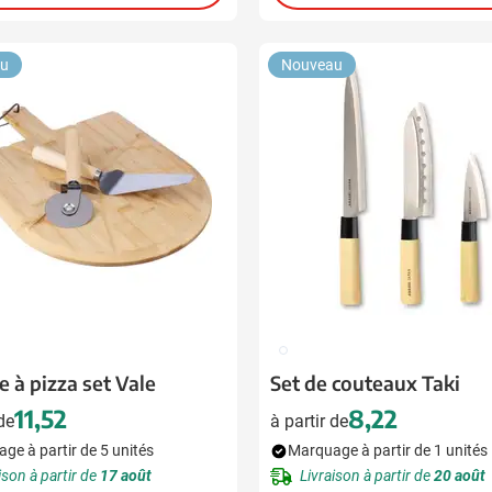
u
Nouveau
ion
009
e à pizza set Vale
Set de couteaux Taki
11,52
8,22
 de
à partir de
ge à partir de 5 unités
Marquage à partir de 1 unités
ison à partir de
17 août
Livraison à partir de
20 août