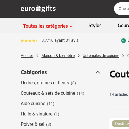
Aller au contenu
Cherch
Cherch
Passer le menu
Stylos
Gour
Toutes les catégories
Ecriture
8.7/10 ayant 31 avis
Le pourcentage moyen d'avis est de 87
Afficher le sous-menu 
Vêtements & textiles
Accueil
Maison & bien-être
Ustensiles de cuisine
Afficher le sous-menu
Gadgets
Afficher le sous-menu
Cout
Catégories
Catégories
Articles écologiques
Afficher le sous-menu
Herbes, graines et fleurs
(8)
High-tech & multimédia
Afficher le sous-menu
Couteaux & sets de cuisine
(14)
14
articles
Entreprises & bureau
Afficher le sous-menu
Aide-cuisine
(11)
Sports, loisirs & jeux
Huile & vinaigre
Afficher le sous-menu 
(1)
Sacs & bagages
Déstoc
Poivre & sel
(8)
Afficher le sous-men