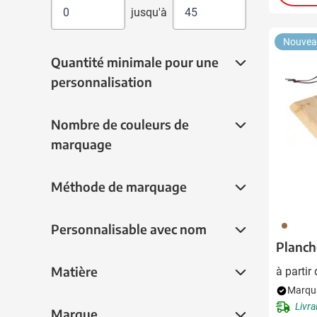
jusqu'à
Nouvea
Quantité minimale pour une personnalisat
Quantité minimale pour une
personnalisation
Nombre de couleurs de marquage
Nombre de couleurs de
marquage
Méthode de marquage
Méthode de marquage
011
Personnalisable avec nom
Personnalisable avec nom
Planch
Matière
Matière
à partir
Marqua
Livra
Marque
Marque