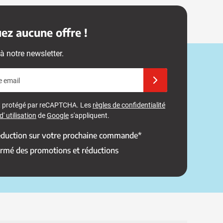
z aucune offre !
à notre newsletter.
e email
Inscrivez-vous à notre 
st protégé par reCAPTCHA. Les
règles de confidentialité
' utilisation
de
Google
s'appliquent.
réduction sur votre prochaine commande*
ormé des promotions et réductions