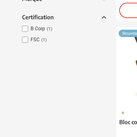
Certification
Certification
B Corp
(1)
Nouvea
FSC
(1)
945
Bloc c