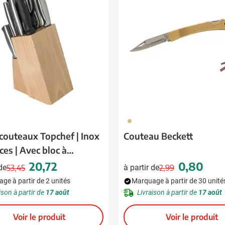
 pour la catégorie Boissons
 pour la catégorie Alimentation & boissons
 pour la catégorie Maison & bien-être
 pour la catégorie Outillage & lampes
 pour la catégorie Sécurité
 pour la catégorie Enfants
011
 pour la catégorie Inspiration
 couteaux Topchef | Inox
Couteau Beckett
èces | Avec bloc à
u pour la catégorie Promotions & coup de cœur
aux
20,72
0,80
 de
53,45
à partir de
2,99
Prix normal
Prix spécial
Prix normal
Prix spécial
ge à partir de 2 unités
Marquage à partir de 30 unité
ison à partir de
17 août
Livraison à partir de
17 août
Voir le produit
Voir le produit