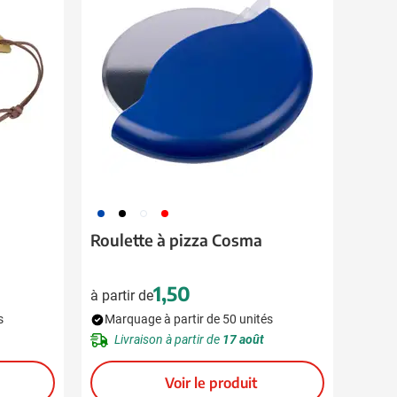
023
001
002
008
Roulette à pizza Cosma
1,50
à partir de
s
Marquage à partir de 50 unités
Livraison à partir de
17 août
Voir le produit