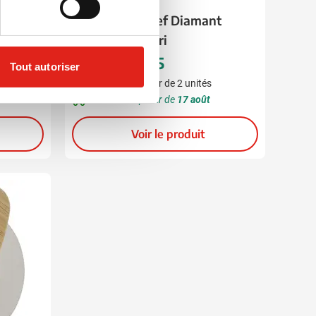
ier
Couteau de chef Diamant
Sabatier Riyouri
44,05
à partir de
Tout autoriser
Marquage à partir de 2 unités
Livraison à partir de
17 août
Voir le produit