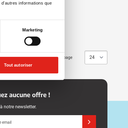
 d'autres informations que
és
e
Marketing
Articles par page
Tout autoriser
z aucune offre !
à notre newsletter.
e email
Inscrivez-vous à notre 