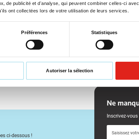
, de publicité et d'analyse, qui peuvent combiner celles-ci avec
ge à partir de 100 unités
Marquage à partir de 240 unit
ils ont collectées lors de votre utilisation de leurs services.
ison à partir de
21 août
Livraison à partir de
9 octobr
Voir le produit
Voir le produit
Préférences
Statistiques
Autoriser la sélection
Ne manque
Inscrivez-vous 
Saisissez votr
es ci-dessous !