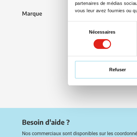
partenaires de médias sociaux
Marqua
vous leur avez fournies ou qu'
Livra
Marque
Marque
Sélection
Nécessaires
du
consentement
Refuser
Besoin d'aide ?
Nos commerciaux sont disponibles sur les coordonné