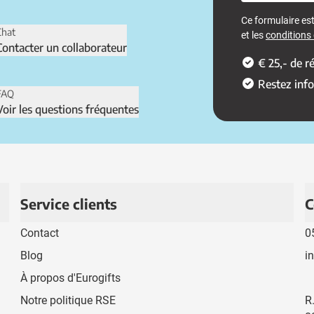
Ce formulaire e
Chat
et les
conditions d
Contacter un collaborateur
€ 25,- de 
Restez inf
FAQ
Voir les questions fréquentes
Service clients
C
Contact
0
Blog
i
À propos d'Eurogifts
Notre politique RSE
R