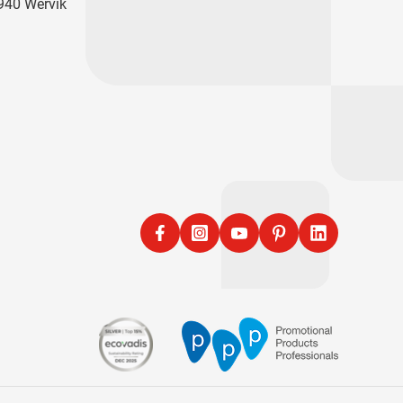
940 Wervik
Facebook
Instagram
YouTube
Pinterest
LinkedIn