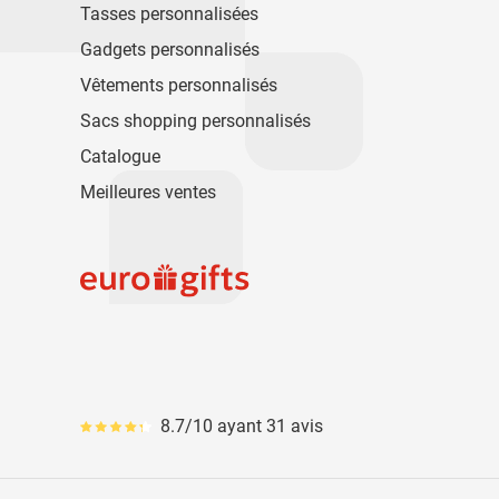
Tasses personnalisées
Gadgets personnalisés
Vêtements personnalisés
Sacs shopping personnalisés
Catalogue
Meilleures ventes
8.7/10 ayant 31 avis
Le pourcentage moyen d'avis est de 87