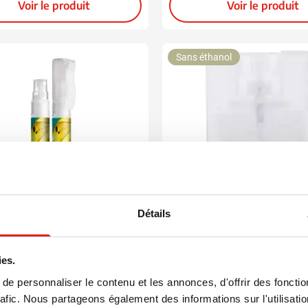
Voir le produit
Voir le produit
ion
Sans éthanol
Détails
021
anti-moustiques Ikky
Spray des mains désinf
ies.
Creditclean
e personnaliser le contenu et les annonces, d'offrir des fonctio
1,40
0,70
 de
à partir de
rafic. Nous partageons également des informations sur l'utilisati