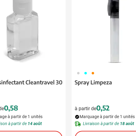
 pour la catégorie Boissons
 pour la catégorie Alimentation & boissons
 pour la catégorie Maison & bien-être
 pour la catégorie Outillage & lampes
 pour la catégorie Sécurité
 pour la catégorie Enfants
970
533
350
 pour la catégorie Inspiration
sinfectant Cleantravel 30
Spray Limpeza
u pour la catégorie Promotions & coup de cœur
0,58
0,52
 de
à partir de
ge à partir de 1 unités
Marquage à partir de 1 unités
ison à partir de
14 août
Livraison à partir de
18 août