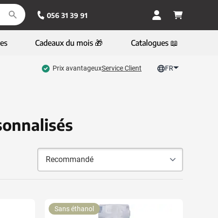
056 31 39 91
es
Cadeaux du mois 🎁
Catalogues 📖
Prix avantageux
Service Client
FR
sonnalisés
Sans éthanol