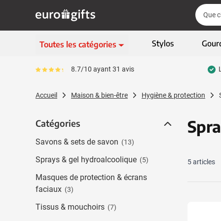
Aller au contenu
Cherch
Cherch
Passer le menu
Stylos
Gour
Toutes les catégories
Ecriture
8.7/10 ayant 31 avis
Le pourcentage moyen d'avis est de 87
Afficher le sous-menu 
Vêtements & textiles
Accueil
Maison & bien-être
Hygiène & protection
Afficher le sous-menu
Gadgets
Afficher le sous-menu
Spra
Catégories
Catégories
Articles écologiques
Afficher le sous-menu
Savons & sets de savon
(13)
High-tech & multimédia
Afficher le sous-menu
Sprays & gel hydroalcoolique
(5)
5
articles
Entreprises & bureau
Afficher le sous-menu
Masques de protection & écrans
Sports, loisirs & jeux
faciaux
(3)
Afficher le sous-menu 
Sacs & bagages
Tissus & mouchoirs
(7)
Afficher le sous-men