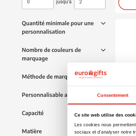
jusqu'à
Quantité minimale pour une personnalisat
Quantité minimale pour une
personnalisation
Nombre de couleurs de marquage
Nombre de couleurs de
marquage
Méthode de marquage
Méthode de marquage
Personnalisable avec nom
Personnalisable avec nom
Consentement
970
Capacité
Capacité
Spray 
Ce site web utilise des cook
Les cookies nous permettent d
Matière
Matière
à partir
sociaux et d'analyser notre t