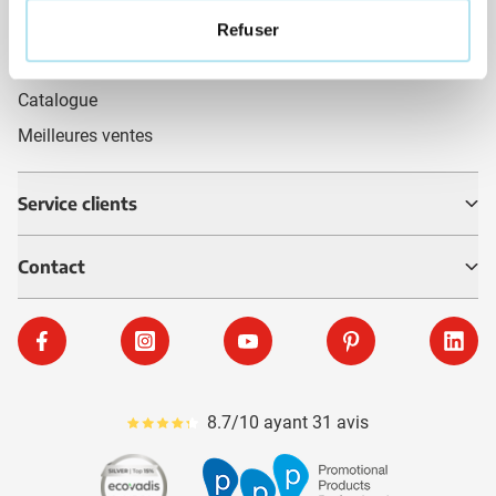
Vêtements personnalisés
Refuser
Sacs shopping personnalisés
Catalogue
Meilleures ventes
Service clients
Contact
Facebook
Instagram
YouTube
Pinterest
Linke
8.7/10 ayant 31 avis
Le pourcentage moyen d'avis est de 87