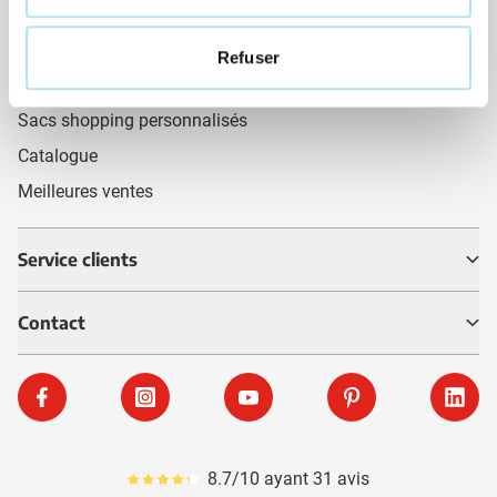
Tasses personnalisées
Gadgets personnalisés
Refuser
Vêtements personnalisés
Sacs shopping personnalisés
Catalogue
Meilleures ventes
Service clients
Contact
Facebook
Instagram
YouTube
Pinterest
Linke
8.7/10 ayant 31 avis
Le pourcentage moyen d'avis est de 87