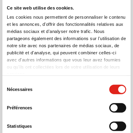
Visonner
Ce site web utilise des cookies.
Les cookies nous permettent de personnaliser le contenu
879
et les annonces, d'offrir des fonctionnalités relatives aux
0,37
à partir de
médias sociaux et d'analyser notre trafic. Nous
partageons également des informations sur l'utilisation de
notre site avec nos partenaires de médias sociaux, de
Pin's Promo 51 mm
publicité et d'analyse, qui peuvent combiner celles-ci
Marquage à partir de 100 unités
avec d'autres informations que vous leur avez fournies
Livraison à partir de
21 septembre
ou qu'ils ont collectées lors de votre utilisation de leurs
Visonner
services.
Sélection
879
Nécessaires
du
0,49
à partir de
consentement
Préférences
Pin's Promo 42 mm
Marquage à partir de 100 unités
Statistiques
Livraison à partir de
21 septembre