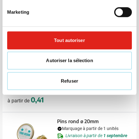
Visonner
Marketing
879
0,34
à partir de
Tout autoriser
Pins rectangulaire 19x13mm
Marquage à partir de 1 unités
Autoriser la sélection
Livraison à partir de
1 septembre
Visonner
Refuser
031
0,41
à partir de
Pins rond ø 20mm
Marquage à partir de 1 unités
Livraison à partir de
1 septembre