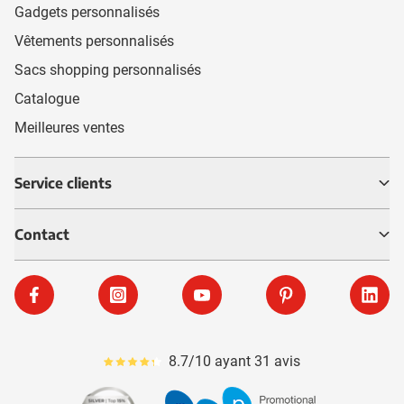
Gadgets personnalisés
Vêtements personnalisés
Sacs shopping personnalisés
Catalogue
Meilleures ventes
Service clients
Contact
Facebook
Instagram
YouTube
Pinterest
Linke
8.7/10 ayant 31 avis
Le pourcentage moyen d'avis est de 87