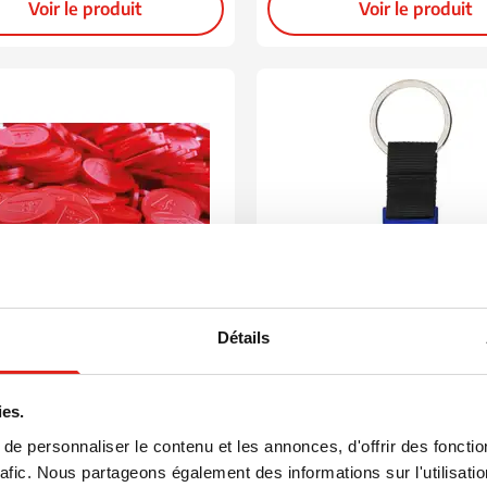
Voir le produit
Voir le produit
ion
Détails
33
451
001
001
005
008
032
+13
 Easypay 25 mm
Porte-clés Trolleycoin |
ies.
Décapsuleur | Jeton de 
(2)
e personnaliser le contenu et les annonces, d'offrir des fonctio
0,02
1,28
 de
à partir de
rafic. Nous partageons également des informations sur l'utilisati