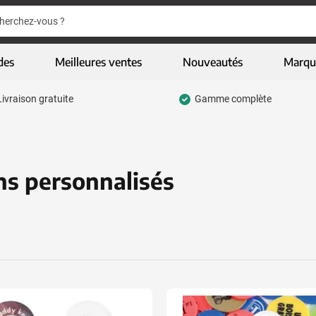
er
er
des
Meilleures ventes
Nouveautés
Marqu
Livraison gratuite
Gamme complète
pour la catégorie Ecriture
 pour la catégorie Vêtements & textiles
 pour la catégorie Gadgets
ns personnalisés
 pour la catégorie Articles écologiques
 pour la catégorie High-tech & multimédia
 pour la catégorie Entreprises & bureau
pour la catégorie Sports, loisirs & jeux
u pour la catégorie Sacs & bagages