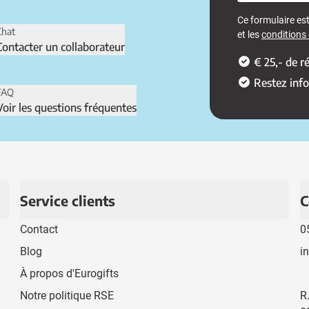
Ce formulaire e
Chat
et les
conditions d
Contacter un collaborateur
€ 25,- de 
Restez inf
FAQ
Voir les questions fréquentes
Service clients
C
Contact
0
Blog
i
À propos d'Eurogifts
Notre politique RSE
R