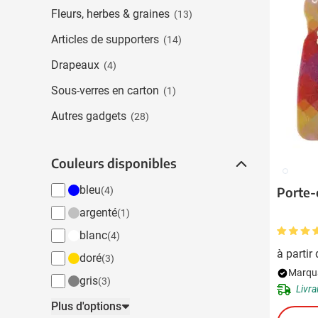
Boissons
Fleurs, herbes & graines
(13)
Afficher le sous-menu
Alimentation & boissons
Articles de supporters
(14)
Afficher le sous-menu
Maison & bien-être
Drapeaux
(4)
Afficher le sous-menu
Outillage & lampes
Sous-verres en carton
(1)
Afficher le sous-menu
Autres gadgets
Sécurité
(28)
Afficher le sous-menu
Enfants
Couleurs disponibles
Couleurs disponibles
Afficher le sous-menu
002
Inspiration
bleu
Afficher le sous-menu
Porte-
(4)
Promotions & coup de cœur
argenté
(1)
Afficher le sous-men
blanc
(4)
à partir
doré
(3)
Marqua
gris
(3)
Livra
jaune
(3)
Plus d'options