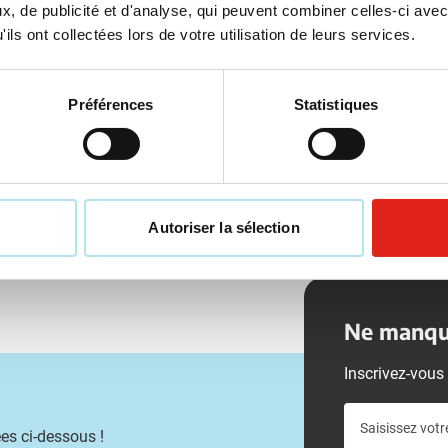
, de publicité et d'analyse, qui peuvent combiner celles-ci avec
ge à partir de 1000 unités
Marquage à partir de 50 unité
ils ont collectées lors de votre utilisation de leurs services.
ison à partir de
7 septembre
Livraison à partir de
17 août
Voir le produit
Voir le produit
Préférences
Statistiques
Autoriser la sélection
Ne manque
Inscrivez-vous 
Saisissez votr
es ci-dessous !