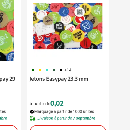
060
031
033
451
001
+14
pay 29
Jetons Easypay 23.3 mm
0,02
à partir de
ités
Marquage à partir de 1000 unités
mbre
Livraison à partir de
7 septembre