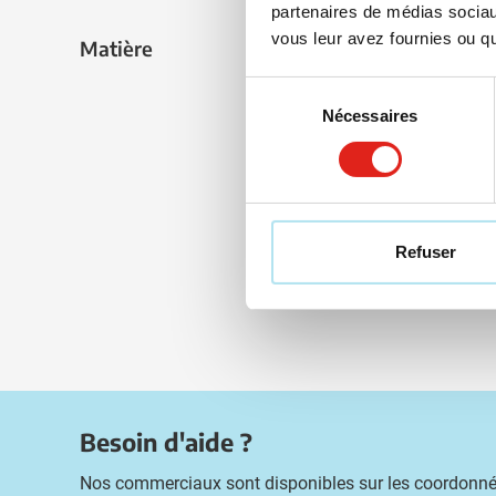
partenaires de médias sociaux
Marqua
vous leur avez fournies ou qu'
Livra
Matière
Matière
Sélection
Nécessaires
du
consentement
Refuser
Besoin d'aide ?
Nos commerciaux sont disponibles sur les coordonné