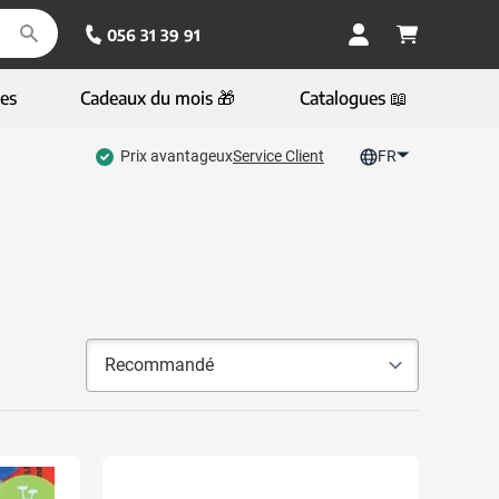
056 31 39 91
es
Cadeaux du mois 🎁
Catalogues 📖
Prix avantageux
Service Client
FR