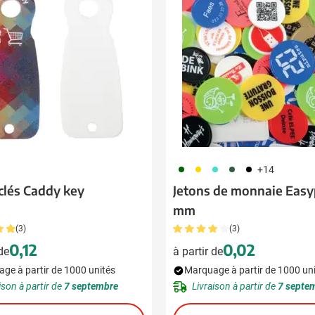
 pour la catégorie Boissons
 pour la catégorie Alimentation & boissons
 pour la catégorie Maison & bien-être
 pour la catégorie Outillage & lampes
 pour la catégorie Sécurité
 pour la catégorie Enfants
060
031
033
451
001
+14
 pour la catégorie Inspiration
clés Caddy key
Jetons de monnaie Easy
mm
u pour la catégorie Promotions & coup de cœur
(3)
(3)
0,12
0,02
 de
à partir de
ge à partir de 1000 unités
Marquage à partir de 1000 un
ison à partir de
7 septembre
Livraison à partir de
7 septe