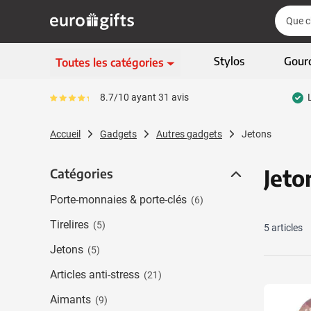
Aller au contenu
Cherch
Cherch
Passer le menu
Stylos
Gour
Toutes les catégories
Ecriture
8.7/10 ayant 31 avis
Le pourcentage moyen d'avis est de 87
Afficher le sous-menu 
Vêtements & textiles
Accueil
Gadgets
Autres gadgets
Jetons
Afficher le sous-menu
Gadgets
Afficher le sous-menu
Jeto
Catégories
Catégories
Articles écologiques
Afficher le sous-menu
Porte-monnaies & porte-clés
(6)
High-tech & multimédia
Afficher le sous-menu
Tirelires
(5)
5
articles
Entreprises & bureau
Afficher le sous-menu
Jetons
(5)
Sports, loisirs & jeux
Articles anti-stress
Afficher le sous-menu 
(21)
Sacs & bagages
Aimants
(9)
Afficher le sous-men