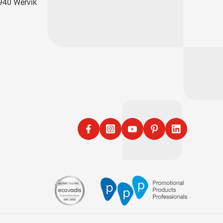
940 Wervik
Facebook
Instagram
YouTube
Pinterest
LinkedIn