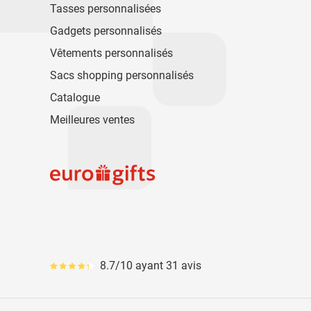
Tasses personnalisées
Gadgets personnalisés
Vêtements personnalisés
Sacs shopping personnalisés
Catalogue
Meilleures ventes
8.7/10 ayant 31 avis
Le pourcentage moyen d'avis est de 87