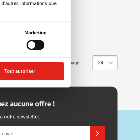
 d'autres informations que
s
Marketing
Articles par page
Tout autoriser
z aucune offre !
à notre newsletter.
e email
Inscrivez-vous à notre 