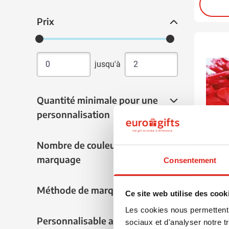
noir
(4)
Prix
Prix
orange
(3)
pourpre
(3)
rouge
(4)
jusqu'à
vert
(3)
Quantité minimale pour une personnalisat
Quantité minimale pour une
personnalisation
Nombre de couleurs de marquage
Nombre de couleurs de
marquage
Consentement
060
031
0
Méthode de marquage
Méthode de marquage
Jetons
Ce site web utilise des cook
Les cookies nous permettent d
Personnalisable avec nom
Personnalisable avec nom
à partir
sociaux et d'analyser notre t