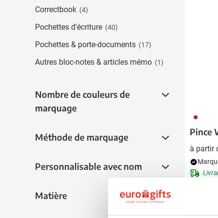
Boissons
Correctbook
(4)
Afficher le sous-menu
Alimentation & boissons
Pochettes d'écriture
(40)
Afficher le sous-menu
Maison & bien-être
Pochettes & porte-documents
(17)
Afficher le sous-menu
Outillage & lampes
Autres bloc-notes & articles mémo
(1)
Afficher le sous-menu
Sécurité
Afficher le sous-menu
Nombre de couleurs de marquage
Nombre de couleurs de
Enfants
marquage
Afficher le sous-menu
011
Inspiration
Afficher le sous-menu
Pince 
Méthode de marquage
Méthode de marquage
Promotions & coup de cœur
à partir
Afficher le sous-men
Marqua
Personnalisable avec nom
Personnalisable avec nom
Livra
Matière
Matière