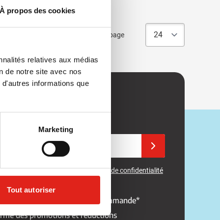
À propos des cookies
Articles par page
nnalités relatives aux médias
on de notre site avec nos
 d'autres informations que
z aucune offre !
à notre newsletter.
Marketing
e email
Inscrivez-vous à notre 
st protégé par reCAPTCHA. Les
règles de confidentialité
' utilisation
de
Google
s'appliquent.
Tout autoriser
réduction sur votre prochaine commande*
ormé des promotions et réductions