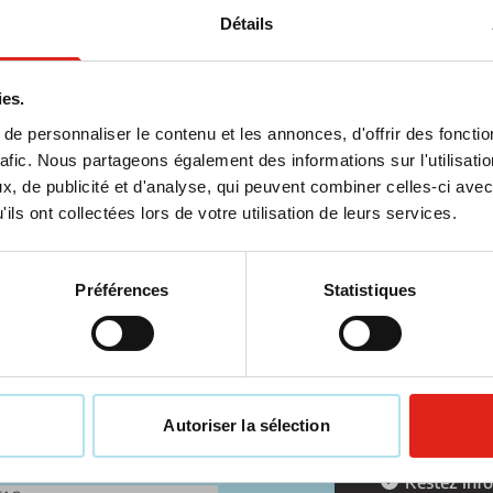
Détails
ies.
e personnaliser le contenu et les annonces, d'offrir des fonctio
rafic. Nous partageons également des informations sur l'utilisati
, de publicité et d'analyse, qui peuvent combiner celles-ci avec
ils ont collectées lors de votre utilisation de leurs services.
Ne manque
Inscrivez-vous 
Préférences
Statistiques
Saisissez votr
es ci-dessous !
Ce formulaire e
Chat
et les
conditions d
Contacter un collaborateur
Autoriser la sélection
€ 25,- de 
Restez inf