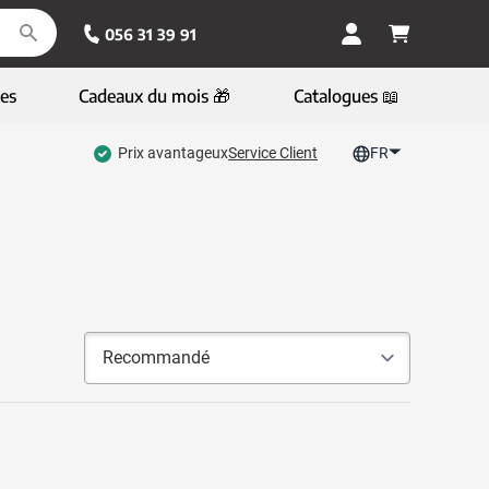
056 31 39 91
es
Cadeaux du mois 🎁
Catalogues 📖
Prix avantageux
Service Client
FR