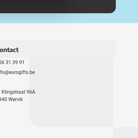
ontact
56 31 39 91
nfo@eurogifts.be
. Klingstraat 96A
940 Wervik