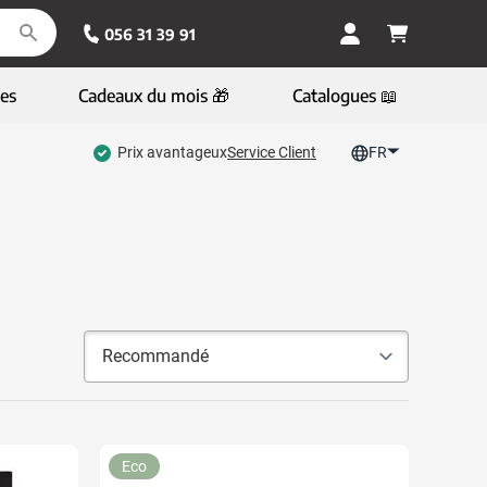
056 31 39 91
es
Cadeaux du mois 🎁
Catalogues 📖
Prix avantageux
Service Client
FR
Eco