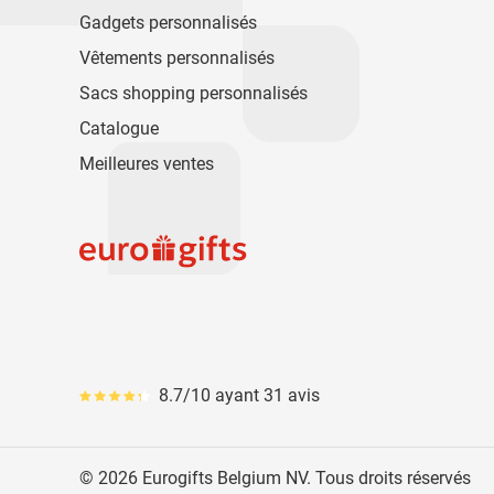
Gadgets personnalisés
Vêtements personnalisés
Sacs shopping personnalisés
Catalogue
Meilleures ventes
8.7/10 ayant 31 avis
Le pourcentage moyen d'avis est de 87
© 2026 Eurogifts Belgium NV. Tous droits réservés