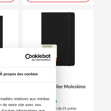
À propos des cookies
001
465
060
062
k
Agenda journalier Moleskine
Hardcover L
nnalités relatives aux médias
22,69
à partir de
on de notre site avec nos
Marquage à partir de 25 unités
 d'autres informations que