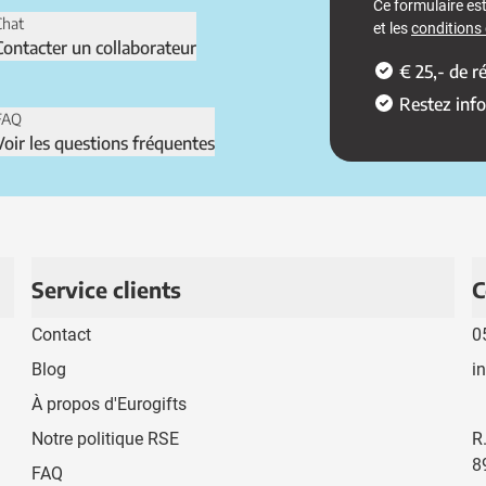
Ce formulaire e
Chat
et les
conditions d
Contacter un collaborateur
€ 25,- de 
Restez inf
FAQ
Voir les questions fréquentes
Service clients
C
Contact
0
Blog
i
À propos d'Eurogifts
Notre politique RSE
R
8
FAQ