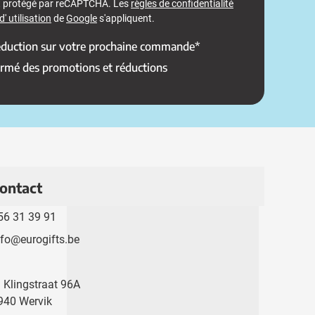
st protégé par reCAPTCHA. Les
règles de confidentialité
' utilisation
de
Google
s'appliquent.
réduction sur votre prochaine commande*
ormé des promotions et réductions
ontact
56 31 39 91
nfo@eurogifts.be
. Klingstraat 96A
940 Wervik