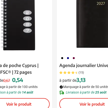
 pour la catégorie Boissons
 pour la catégorie Alimentation & boissons
 pour la catégorie Maison & bien-être
 pour la catégorie Outillage & lampes
 pour la catégorie Sécurité
 pour la catégorie Enfants
001
536
010
 pour la catégorie Inspiration
 de poche Cyprus |
Agenda journalier Unive
 FSC® | 72 pages
(15)
u pour la catégorie Promotions & coup de cœur
0,54
3,13
 de
0,67
à partir de
Prix normal
Prix spécial
ion
ge à partir de 100 unités
Marquage à partir de 50 unité
ison à partir de
14 août
Livraison à partir de
25 août
Voir le produit
Voir le produit