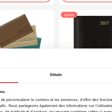
Epuisé
Détails
001
005
010
ier Universe Eco
Semainier Plan-A-Wee
ies.
e personnaliser le contenu et les annonces, d'offrir des fonctio
6,51
7,31
 de
à partir de
rafic. Nous partageons également des informations sur l'utilisati
ge à partir de 4 unités
Marquage à partir de 5 unités
, de publicité et d'analyse, qui peuvent combiner celles-ci avec