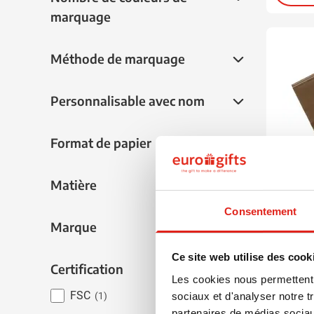
marquage
Méthode de marquage
Méthode de marquage
Personnalisable avec nom
Personnalisable avec nom
Format de papier
Format de papier
Matière
Matière
Consentement
908
Marque
Marque
Semain
Ce site web utilise des cook
Certification
Certification
Les cookies nous permettent d
à partir
FSC
sociaux et d'analyser notre t
(1)
Marqua
partenaires de médias sociaux