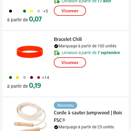
Livraison à partir de
17 août
001
002
004
006
018
Visonner
+5
0,07
à partir de
Bracelet Chili
Marquage à partir de 100 unités
Livraison à partir de
7 septembre
Visonner
060
031
032
010
011
+14
0,19
à partir de
Nouveau
Corde à sauter Jumpwood | Bois
FSC®
Marquage à partir de 25 unités