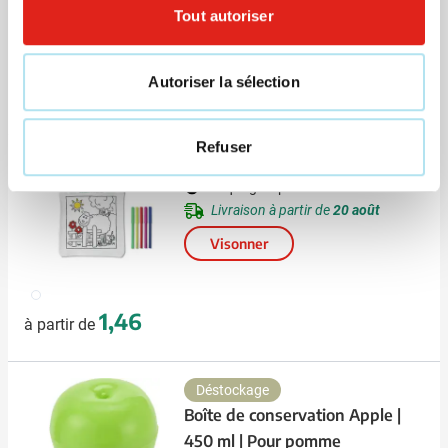
Date d'expédition en cours de
Tout autoriser
traitement
023
Visonner
Autoriser la sélection
0,71
à partir de
Refuser
Sac Mateusz
Marquage à partir de 1 unités
Livraison à partir de
20 août
Visonner
002
1,46
à partir de
Déstockage
Boîte de conservation Apple |
450 ml | Pour pomme