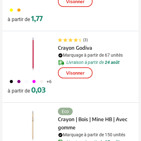
Visonner
006
007
1,77
à partir de
(3)
Crayon Godiva
Marquage à partir de 67 unités
Livraison à partir de
24 août
Visonner
001
024
002
046
311
+6
0,03
à partir de
Eco
Crayon | Bois | Mine HB | Avec
gomme
Marquage à partir de 150 unités