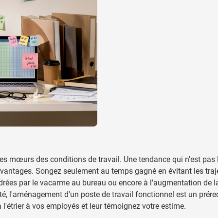
 pour la catégorie Boissons
 pour la catégorie Alimentation & boissons
 pour la catégorie Maison & bien-être
 pour la catégorie Outillage & lampes
 pour la catégorie Sécurité
 pour la catégorie Enfants
 pour la catégorie Inspiration
u pour la catégorie Promotions & coup de cœur
 les mœurs des conditions de travail. Une tendance qui n'est pas l
 avantages. Songez seulement au temps gagné en évitant les traj
ndrées par le vacarme au bureau ou encore à l'augmentation de l
té, l'aménagement d'un poste de travail fonctionnel est un prére
 l'étrier à vos employés et leur témoignez votre estime.