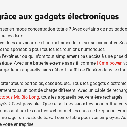
grâce aux gadgets électroniques
sser en mode concentration totale ? Avec certains de nos gadge
re les deux :
ences dues au vacarme et permet ainsi de mieux se concentrer. Ses
t indispensable pour toutes les réunions numériques.
 à l'extérieur ou qui n'ont tout simplement pas accès à une prise 
atique. Avec une batterie externe sans fil comme
l'Omnipower
, 
rger leurs appareils sans câble. Il suffit de l'insérer dans le char
 ordinateurs portables, casques, etc. Tous les gadgets électroni
lement tous un port de charge différent. Avec un câble de rechar
topus Mr. Bio Long
, tous les appareils peuvent être rechargés.
oyés ? C'est possible ! Que ce soit des sacoches pour ordinateur
en passant par les caches webcam et les étuis de téléphone. Euro
'aménager un poste de travail confortable pour vos employés. Au
 votre entreprise.