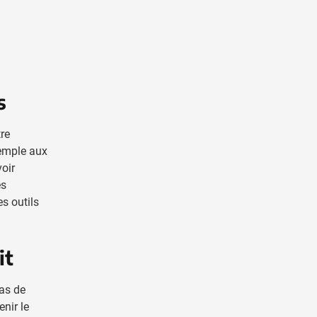
s
tre
xemple aux
oir
es
es outils
it
cas de
nir le