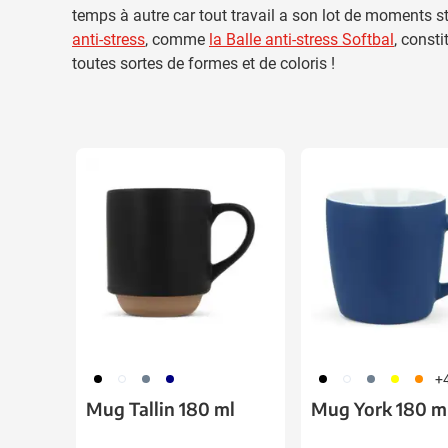
temps à autre car tout travail a son lot de moments st
anti-stress
, comme
la Balle anti-stress Softbal
, const
toutes sortes de formes et de coloris !
Cliquer pour passer le carrousel
001
002
003
307
001
002
003
006
007
+
Mug Tallin 180 ml
Mug York 180 m