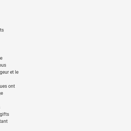
ts
de
vous
geur et le
ques ont
ge
s
gifts
tant