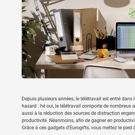
Boissons
Afficher le sous-menu
Alimentation & boissons
Afficher le sous-menu
Maison & bien-être
Afficher le sous-menu
Outillage & lampes
Afficher le sous-menu
Sécurité
Afficher le sous-menu
Enfants
Afficher le sous-menu
Inspiration
Afficher le sous-menu
Promotions & coup de cœur
Afficher le sous-men
Depuis plusieurs années, le télétravail est entré dans
hasard : hé oui, le télétravail comporte de nombreux
aussi à la réduction des sources de distraction enge
productivité. Néanmoins, afin de gagner en productivi
Grâce à ces gadgets d'Eurogifts, vous mettez le pied à