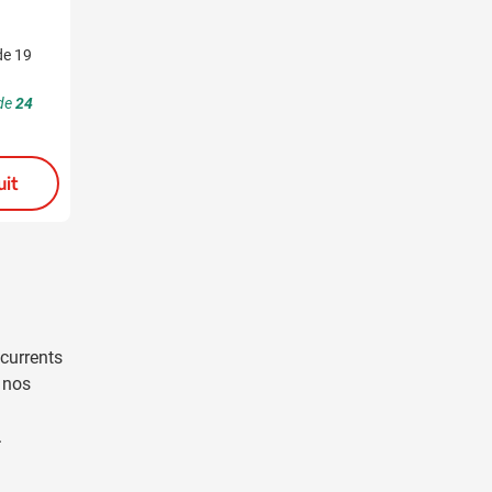
1,70
1,13
à partir de
à partir de
de 19
Marquage à partir de 17
Marquage à partir 
unités
unités
 de
24
Livraison à partir de
21
Livraison à partir
août
août
uit
Voir le produit
Voir le prod
currents
 nos
.