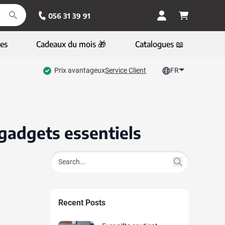
056 31 39 91
es
Cadeaux du mois 🎁
Catalogues 📖
Prix avantageux
Service Client
FR
 gadgets essentiels
Chercher
Recent Posts