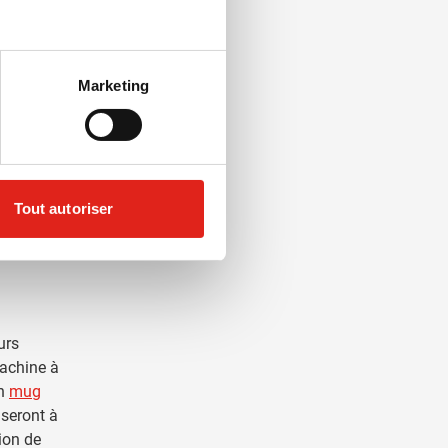
Marketing
Tout autoriser
urs
machine à
un
mug
nseront à
ion de