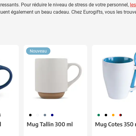
ressants. Pour réduire le niveau de stress de votre personnel,
les
ituent également un beau cadeau. Chez Eurogifts, vous les trouv
Nouveau
001
002
003
307
004
005
007
008
4
l
Mug Tallin 300 ml
Mug Cotes 350 