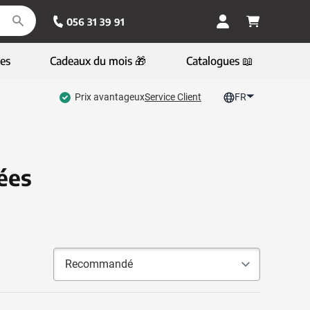
056 31 39 91
es
Cadeaux du mois 🎁
Catalogues 📖
Prix avantageux
Service Client
FR
ées