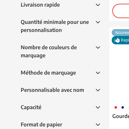
Livraison rapide
Livraison rapide
pourpre
(5)
rose
(9)
Quantité minimale pour une personnalisat
Quantité minimale pour une
rouge
(15)
personnalisation
Nouvea
vert
(17)
Rap
Nombre de couleurs de marquage
Nombre de couleurs de
marquage
Méthode de marquage
Méthode de marquage
Personnalisable avec nom
Personnalisable avec nom
Capacité
Capacité
909
538
9
Gourde
Format de papier
Format de papier