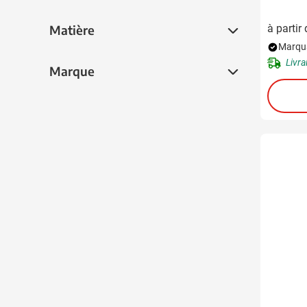
Matière
à partir
Matière
Marqua
Livra
Marque
Marque