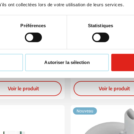
ils ont collectées lors de votre utilisation de leurs services.
Préférences
Statistiques
018
t cadeau Rituals
Coffret cadeau Rituals
m Large
Hammam Small
46,56
20,13
 de
à partir de
Autoriser la sélection
r de 36 unités
À partir de 30 unités
ison à partir de
11 août
Livraison à partir de
14 août
Voir le produit
Voir le produit
Nouveau