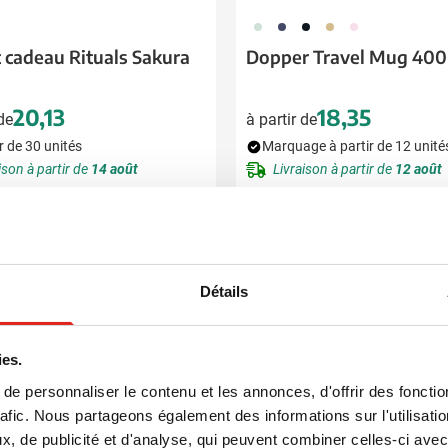
374
773
720
900
988
t cadeau Rituals Sakura
Dopper Travel Mug 400
20,13
18,35
 de
à partir de
r de 30 unités
Marquage à partir de 12 unité
ison à partir de
14 août
Livraison à partir de
12 août
Voir le produit
Voir le produit
Détails
ies.
e personnaliser le contenu et les annonces, d'offrir des fonctio
rafic. Nous partageons également des informations sur l'utilisati
, de publicité et d'analyse, qui peuvent combiner celles-ci avec