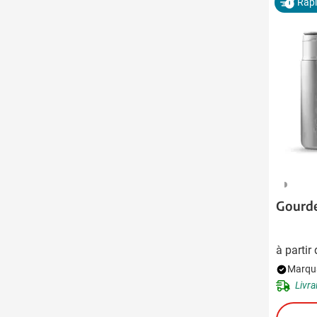
Rap
325
Gourde
à partir
Marqua
Livra