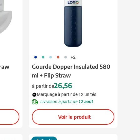
773
886
887
888
735
+2
traw
Gourde Dopper Insulated 580
ml + Flip Straw
26,56
à partir de
Marquage à partir de 12 unités
Livraison à partir de
12 août
Voir le produit