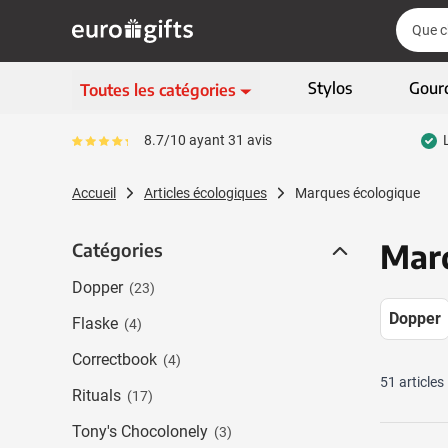
Aller au contenu
Cherch
Cherch
Passer le menu
Stylos
Gour
Toutes les catégories
Ecriture
8.7/10 ayant 31 avis
Le pourcentage moyen d'avis est de 87
Afficher le sous-menu 
Vêtements & textiles
Accueil
Articles écologiques
Marques écologique
Afficher le sous-menu
Gadgets
Afficher le sous-menu
Marq
Catégories
Catégories
Articles écologiques
Afficher le sous-menu
Dopper
(23)
High-tech & multimédia
Afficher le sous-menu
Dopper
Flaske
(4)
Entreprises & bureau
Afficher le sous-menu
Correctbook
(4)
Sports, loisirs & jeux
51
articles
Rituals
Afficher le sous-menu 
(17)
Sacs & bagages
Tony's Chocolonely
(3)
Afficher le sous-men