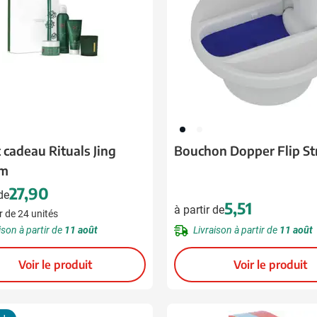
001
002
 cadeau Rituals Jing
Bouchon Dopper Flip S
um
27,90
 de
5,51
à partir de
r de 24 unités
ison à partir de
11 août
Livraison à partir de
11 août
Voir le produit
Voir le produit