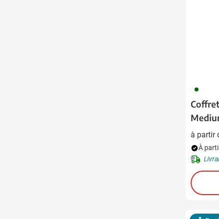
060
Coffret
Medi
à partir
À parti
Livra