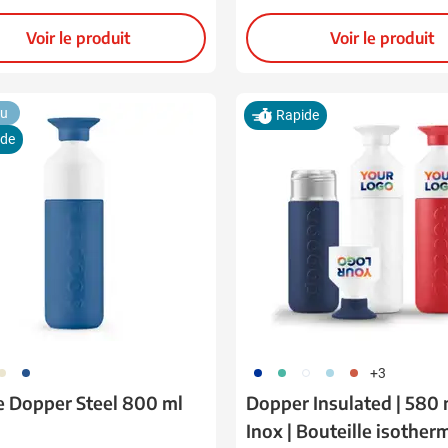
Voir le produit
Voir le produit
ion
u
Rapide
ide
12
470
773
886
721
887
888
+3
 Dopper Steel 800 ml
Dopper Insulated | 580 m
Inox | Bouteille isother