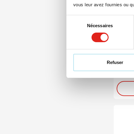
vous leur avez fournies ou qu'
Sélection
Nécessaires
du
018
consentement
Coffre
Hamma
à partir
Refuser
À parti
Livra