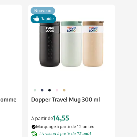
Nouveau
Rapide
374
773
720
988
900
 Homme
Dopper Travel Mug 300 ml
14,55
à partir de
Marquage à partir de 12 unités
Livraison à partir de
12 août