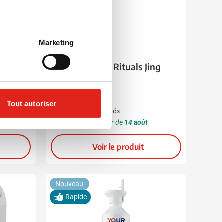
Marketing
060
Coffret cadeau Rituals Jing
Small
20,13
à partir de
Tout autoriser
À partir de 30 unités
Livraison à partir de
14 août
Voir le produit
Nouveau
Rapide