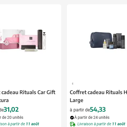
 pour la catégorie Boissons
 pour la catégorie Alimentation & boissons
 pour la catégorie Maison & bien-être
 pour la catégorie Outillage & lampes
 pour la catégorie Sécurité
 pour la catégorie Enfants
 pour la catégorie Inspiration
325
u pour la catégorie Promotions & coup de cœur
 cadeau Rituals Car Gift
Coffret cadeau Rituals
kura
Large
31,02
54,33
 de
à partir de
r de 20 unités
À partir de 24 unités
ison à partir de
11 août
Livraison à partir de
11 août